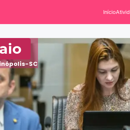
Início
Ativi
aio
rinópolis-SC