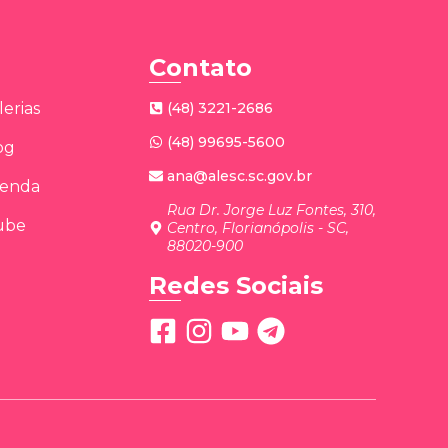
Contato
lerias
(48) 3221-2686
(48) 99695-5600
og
ana@alesc.sc.gov.br
enda
Rua Dr. Jorge Luz Fontes, 310,
ube
Centro, Florianópolis - SC,
88020-900
Redes Sociais