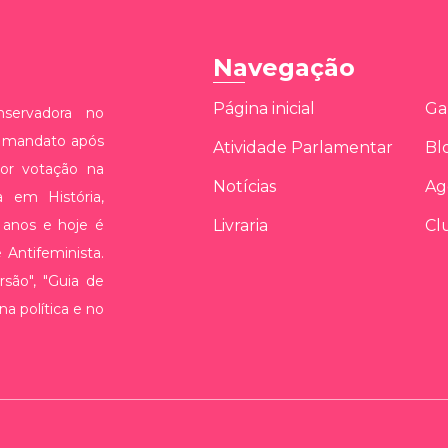
Navegação
Página inicial
Ga
servadora no
o mandato após
Atividade Parlamentar
Bl
ior votação na
Notícias
Ag
a em História,
 anos e hoje é
Livraria
Cl
Antifeminista.
rsão", "Guia de
na política e no