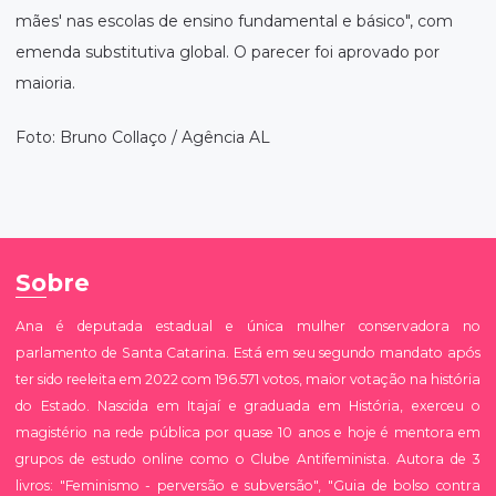
mães' nas escolas de ensino fundamental e básico", com
emenda substitutiva global. O parecer foi aprovado por
maioria.
Foto: Bruno Collaço / Agência AL
Sobre
Ana é deputada estadual e única mulher conservadora no
parlamento de Santa Catarina. Está em seu segundo mandato após
ter sido reeleita em 2022 com 196.571 votos, maior votação na história
do Estado. Nascida em Itajaí e graduada em História, exerceu o
magistério na rede pública por quase 10 anos e hoje é mentora em
grupos de estudo online como o Clube Antifeminista. Autora de 3
livros: "Feminismo - perversão e subversão", "Guia de bolso contra